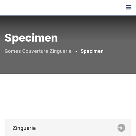
Skip
to
content
Specimen
Gomes Couverture Zinguerie
-
Specimen
Zinguerie