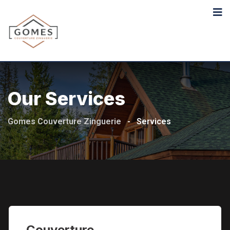
Skip
to
content
Our Services
Gomes Couverture Zinguerie
-
Services
Couverture